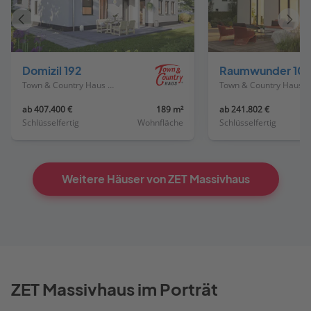
Vorheriges
Näch
Haus
Haus
Domizil 192
Raumwunder 10
Town & Country Haus Deutschland
Town & Country Haus Deutschland
ab 407.400 €
189 m²
ab 241.802 €
Schlüsselfertig
Wohnfläche
Schlüsselfertig
Weitere Häuser von ZET Massivhaus
ZET Massivhaus im Porträt