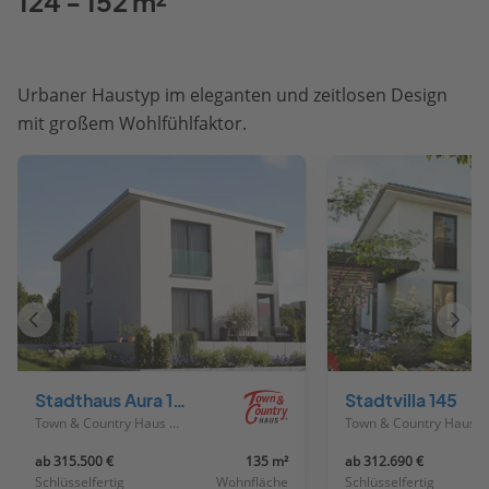
124 - 152 m²
Urbaner Haustyp im eleganten und zeitlosen Design
mit großem Wohlfühlfaktor.
Vorheriges
Näch
Haus
Haus
Stadthaus Aura 136
Stadtvilla 145
Town & Country Haus Deutschland
Town & Country Haus Deutschland
ab 315.500 €
135 m²
ab 312.690 €
Schlüsselfertig
Wohnfläche
Schlüsselfertig