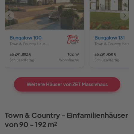
Vorheriges
Näch
Haus
Haus
Bungalow 100
Bungalow 131
Town & Country Haus Deutschland
Town & Country Haus Deutschland
ab 241.802 €
102 m²
ab 291.450 €
Schlüsselfertig
Wohnfläche
Schlüsselfertig
Weitere Häuser von ZET Massivhaus
Town & Country - Einfamilienhäuser
von 90 - 192 m²