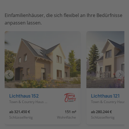
Einfamilienhäuser, die sich flexibel an Ihre Bedürfnisse
anpassen lassen.
Vorheriges
Näch
Haus
Haus
Lichthaus 152
Lichthaus 121
Town & Country Haus Deutschland
Town & Country Haus Deutschland
ab 321.450 €
151 m²
ab 280.244 €
Schlüsselfertig
Wohnfläche
Schlüsselfertig