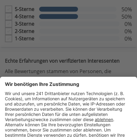
50%
5-Sterne
50%
4-Sterne
0%
3-Sterne
0%
2-Sterne
0%
1-Sterne
Echte Erfahrungen von verifizierten Interessenten
Alle Bewertungen stammen von Personen, die
nachweisbar Kontakt mit dem Anbieter hatten. Somit
sind dies authentische Einblicke, um Ihre
Bauentscheidung zu unterstützen.
Fred K.
FK
|
Berlin
Beratung erhalten
06 Mai 2023