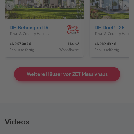
Vorheriges
Näch
Haus
Haus
DH Behringen 116
DH Duett 125
Town & Country Haus Deutschland
Town & Country Haus Deutschland
ab 267.902 €
114 m²
ab 282.402 €
Schlüsselfertig
Wohnfläche
Schlüsselfertig
Weitere Häuser von ZET Massivhaus
Videos