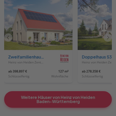
Vorheriges
Näch
Haus
Haus
Zweifamilienhaus 64K
Doppelhaus S36
Heinz von Heiden Zentrale
Heinz von Heiden
ab 398.897 €
127 m²
ab 278.358 €
Schlüsselfertig
Wohnfläche
Schlüsselfertig
Weitere Häuser von Heinz von Heiden
Baden-Württemberg