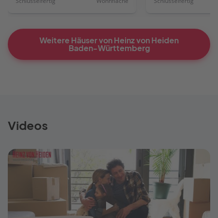
Schlüsselfertig
Wohnfläche
Schlüsselfertig
Weitere Häuser von Heinz von Heiden
Baden-Württemberg
Videos