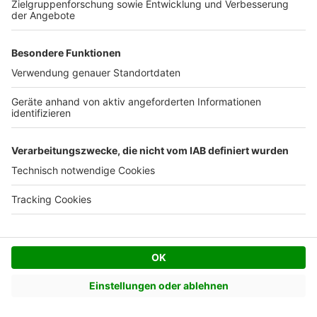
daran, den besten Service zu bieten und freuen
uns, Ihnen bald weitere Informationen
zukommen zu lassen.
Rahul G.
RG
|
Landshut
Infomaterial geprüft
16 März 2024
Ich habe die material(Prospekt) bekommen
Ich habe die material(Prospekt) bekommen
Antwort von Heinz von Heiden Baden-
Württemberg
Beantwortet innerhalb von 90 Wochen