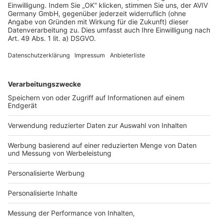
Florian W.
FW
|
Lindenberg im Allgäu
Telefonat geführt
16 März 2024
Sehr ausführliches, informatives Beratungsges...
Sehr ausführliches, informatives Beratungsgespräch!
Vermutlich in Kürze weitere Infos seitens der Firma
(zumindest in Aussicht gestellt).
Antwort von Heinz von Heiden Baden-
Württemberg
Beantwortet innerhalb von 89 Wochen
Es freut uns zu hören, dass Sie unsere Beratung
als ausführlich und informativ empfunden haben.
Vielen Dank für Ihr Feedback! Wir arbeiten stets