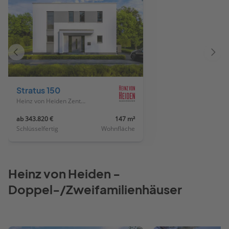
Vorheriges
Näch
Haus
Haus
Stratus 150
Heinz von Heiden Zentrale
ab 343.820 €
147 m²
Schlüsselfertig
Wohnfläche
Heinz von Heiden -
Doppel-/Zweifamilienhäuser