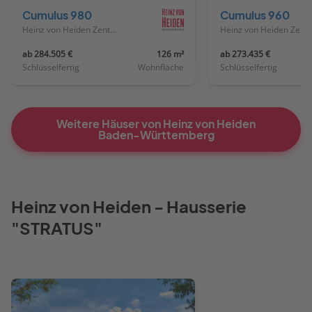
Cumulus 980
Cumulus 960
Heinz von Heiden Zentrale
Heinz von Heiden
ab 284.505 €
126 m²
ab 273.435 €
Schlüsselfertig
Wohnfläche
Schlüsselfertig
Weitere Häuser von Heinz von Heiden
Baden-Württemberg
Heinz von Heiden - Hausserie
"STRATUS"