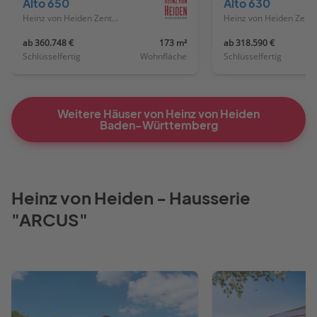
Alto 650
Alto 630
Heinz von Heiden Zentrale
Heinz von Heiden
ab 360.748 €
173 m²
ab 318.590 €
Schlüsselfertig
Wohnfläche
Schlüsselfertig
Weitere Häuser von Heinz von Heiden
Baden-Württemberg
Heinz von Heiden - Hausserie
"ARCUS"