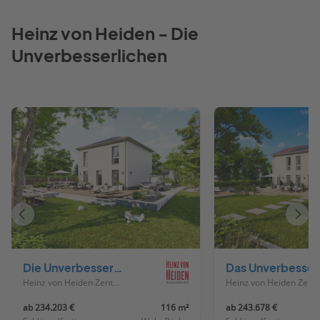
Heinz von Heiden - Die
Unverbesserlichen
Vorheriges
Näch
Haus
Haus
Die Unverbesserliche V110
Das Unverbesserl
Heinz von Heiden Zentrale
Heinz von Heiden
ab 234.203 €
116 m²
ab 243.678 €