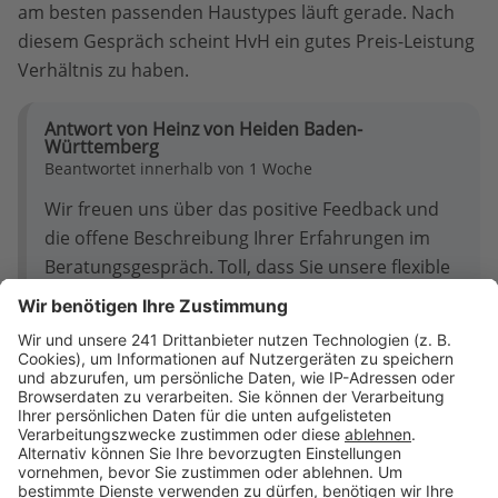
am besten passenden Haustypes läuft gerade. Nach
diesem Gespräch scheint HvH ein gutes Preis-Leistung
Verhältnis zu haben.
Antwort von Heinz von Heiden Baden-
Württemberg
Beantwortet innerhalb von 1 Woche
Wir freuen uns über das positive Feedback und
die offene Beschreibung Ihrer Erfahrungen im
Beratungsgespräch. Toll, dass Sie unsere flexible
Herangehensweise bei der Anpassung des
Haustyps ansprechen. Ihr Lob zum Preis-
Leistungs-Verhältnis bestätigt unseren Anspruch
an Transparenz und Kundennähe – vielen Dank
dafür!