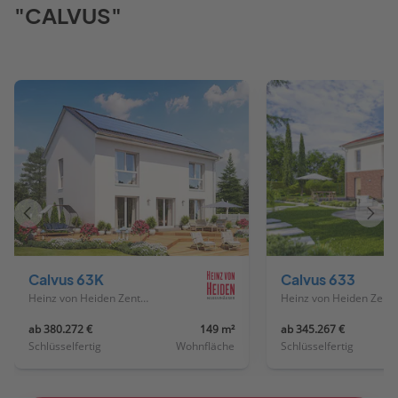
"CALVUS"
Vorheriges
Näch
Haus
Haus
Calvus 63K
Calvus 633
Heinz von Heiden Zentrale
Heinz von Heiden
ab 380.272 €
149 m²
ab 345.267 €
Schlüsselfertig
Wohnfläche
Schlüsselfertig