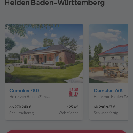
Heiden Baden-Württemberg
Vorheriges
Näch
Haus
Haus
Cumulus 780
Cumulus 76K
Heinz von Heiden Zentrale
Heinz von Heiden
ab 270.240 €
125 m²
ab 298.927 €
Schlüsselfertig
Wohnfläche
Schlüsselfertig