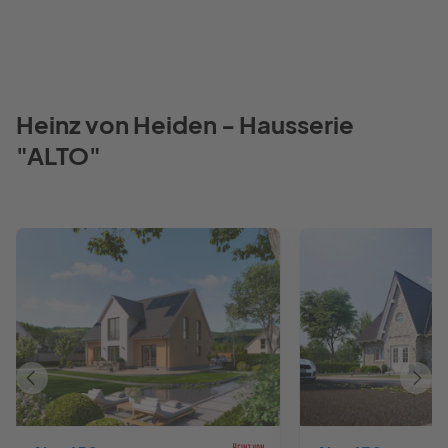
Heinz von Heiden - Hausserie
"ALTO"
Vorheriges
Näch
Haus
Haus